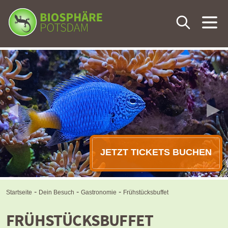
Frühstück unter Palmen
Frühstücksbuffet
◀
▶
Tropenbrunch
JETZT TICKETS BUCHEN
-
-
-
Startseite
Dein Besuch
Gastronomie
Frühstücksbuffet
FRÜHSTÜCKSBUFFET