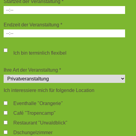
Startzeit der Veranstaltung
*
Endzeit der Veranstaltung
*
Ich bin terminlich flexibel
Ihre Art der Veranstaltung
*
Ich interessiere mich für folgende Location
Eventhalle "Orangerie"
Café "Tropencamp"
Restaurant "Urwaldblick"
Dschungelzimmer