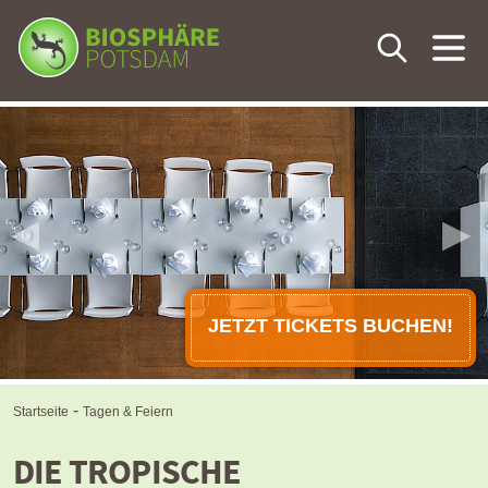
Dein Besuch
Die Tropenwelt
◀
▶
Veranstaltungen
Tagen & Feiern
JETZT TICKETS BUCHEN!
Lernen & Wissen
-
Startseite
Tagen & Feiern
Förderverein
DIE TROPISCHE