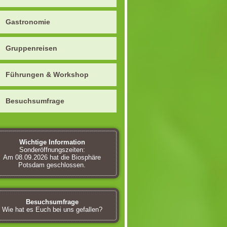
Gastronomie
Gruppenreisen
Führungen & Workshop
Besuchsumfrage
Wichtige Information
Sonderöffnungszeiten:
Am 08.09.2026 hat die Biosphäre
Potsdam geschlossen.
Besuchsumfrage
Wie hat es Euch bei uns gefallen?