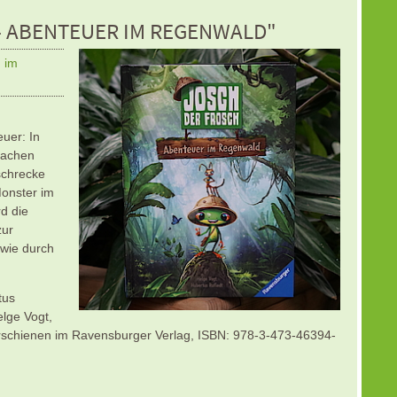
- ABENTEUER IM REGENWALD"
d im
uer: In
machen
schrecke
Monster im
d die
zur
owie durch
tus
Helge Vogt,
 erschienen im Ravensburger Verlag, ISBN: 978-3-473-46394-