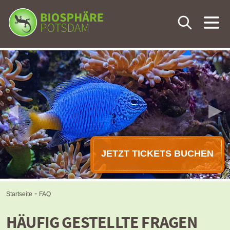
Dein Besuch
Die Tropenwelt
◀
▶
Veranstaltungen
Tagen & Feiern
JETZT TICKETS BUCHEN
Lernen & Wissen
-
Startseite
FAQ
Förderverein
HÄUFIG GESTELLTE FRAGEN